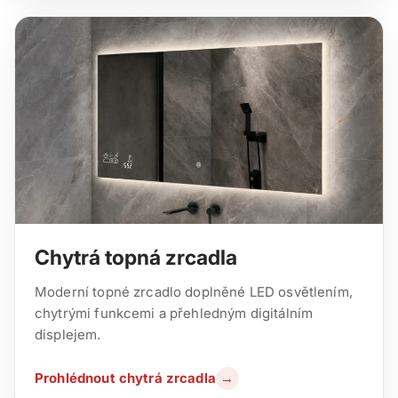
Chytrá topná zrcadla
Moderní topné zrcadlo doplněné LED osvětlením,
chytrými funkcemi a přehledným digitálním
displejem.
Prohlédnout chytrá zrcadla
→