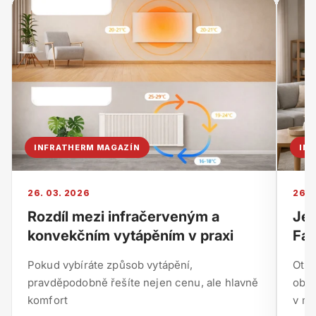
INFRATHERM MAGAZÍN
IN
26. 03. 2026
26. 
Rozdíl mezi infračerveným a
Je 
konvekčním vytápěním v praxi
Fak
Pokud vybíráte způsob vytápění,
Otáz
pravděpodobně řešíte nejen cenu, ale hlavně
obje
komfort
v mn