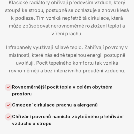
Klasické radiátory ohřívají především vzduch, který
stoupá ke stropu, postupně se ochlazuje a znovu klesá
k podlaze. Tím vzniká nepřetržitá cirkulace, která
může způsobovat nerovnoměrné rozložení teplot a
víření prachu.
Infrapanely využívají sálavé teplo. Zahřívají povrchy v
místnosti, které následně tepelnou energii postupně
uvolňují. Pocit tepelného komfortu tak vzniká
rovnoměrněji a bez intenzivního proudění vzduchu.
Rovnoměrnější pocit tepla v celém obytném
✓
prostoru
Omezení cirkulace prachu a alergenů
✓
Ohřívání povrchů namísto zbytečného přehřívání
✓
vzduchu u stropu