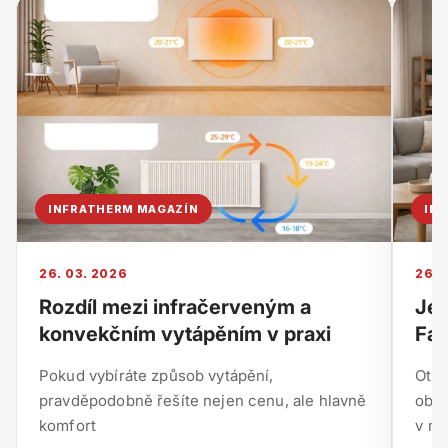
INFRATHERM MAGAZÍN
IN
26. 03. 2026
26. 
Rozdíl mezi infračerveným a
Je 
konvekčním vytápěním v praxi
Fak
Pokud vybíráte způsob vytápění,
Otáz
pravděpodobně řešíte nejen cenu, ale hlavně
obje
komfort
v mn