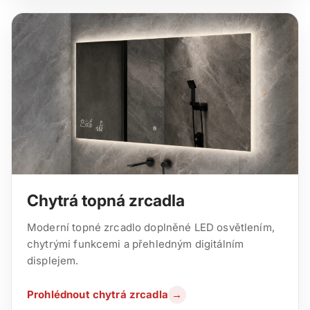
Chytrá topná zrcadla
Moderní topné zrcadlo doplněné LED osvětlením,
chytrými funkcemi a přehledným digitálním
displejem.
Prohlédnout chytrá zrcadla
→