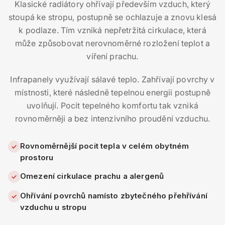
Klasické radiátory ohřívají především vzduch, který
stoupá ke stropu, postupně se ochlazuje a znovu klesá
k podlaze. Tím vzniká nepřetržitá cirkulace, která
může způsobovat nerovnoměrné rozložení teplot a
víření prachu.
Infrapanely využívají sálavé teplo. Zahřívají povrchy v
místnosti, které následně tepelnou energii postupně
uvolňují. Pocit tepelného komfortu tak vzniká
rovnoměrněji a bez intenzivního proudění vzduchu.
Rovnoměrnější pocit tepla v celém obytném
✓
prostoru
Omezení cirkulace prachu a alergenů
✓
Ohřívání povrchů namísto zbytečného přehřívání
✓
vzduchu u stropu