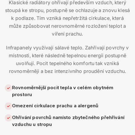
Klasické radiátory ohřívají především vzduch, který
stoupá ke stropu, postupně se ochlazuje a znovu klesá
k podlaze. Tím vzniká nepřetržitá cirkulace, která
může způsobovat nerovnoměrné rozložení teplot a
víření prachu.
Infrapanely využívají sálavé teplo. Zahřívají povrchy v
místnosti, které následně tepelnou energii postupně
uvolňují. Pocit tepelného komfortu tak vzniká
rovnoměrněji a bez intenzivního proudění vzduchu.
Rovnoměrnější pocit tepla v celém obytném
✓
prostoru
Omezení cirkulace prachu a alergenů
✓
Ohřívání povrchů namísto zbytečného přehřívání
✓
vzduchu u stropu