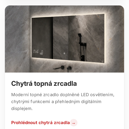
Chytrá topná zrcadla
Moderní topné zrcadlo doplněné LED osvětlením,
chytrými funkcemi a přehledným digitálním
displejem.
Prohlédnout chytrá zrcadla
→