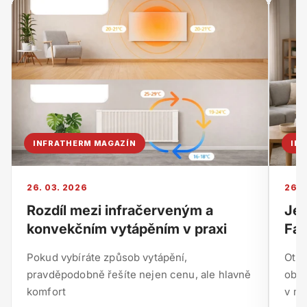
INFRATHERM MAGAZÍN
IN
26. 03. 2026
26. 
Rozdíl mezi infračerveným a
Je 
konvekčním vytápěním v praxi
Fak
Pokud vybíráte způsob vytápění,
Otáz
pravděpodobně řešíte nejen cenu, ale hlavně
obje
komfort
v mn