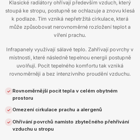
Klasické radiátory ohřívají především vzduch, který
stoupá ke stropu, postupně se ochlazuje a znovu klesá
k podlaze. Tím vzniká nepřetržitá cirkulace, která
může způsobovat nerovnoměrné rozložení teplot a
víření prachu.
Infrapanely využívají sálavé teplo. Zahřívají povrchy v
místnosti, které následně tepelnou energii postupně
uvolňují. Pocit tepelného komfortu tak vzniká
rovnoměrněji a bez intenzivního proudění vzduchu.
Rovnoměrnější pocit tepla v celém obytném
✓
prostoru
Omezení cirkulace prachu a alergenů
✓
Ohřívání povrchů namísto zbytečného přehřívání
✓
vzduchu u stropu