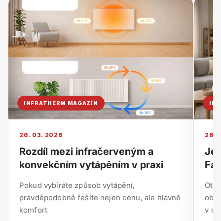
INFRATHERM MAGAZÍN
IN
26. 03. 2026
26. 
Rozdíl mezi infračerveným a
Je 
konvekčním vytápěním v praxi
Fak
Pokud vybíráte způsob vytápění,
Otáz
pravděpodobně řešíte nejen cenu, ale hlavně
obje
komfort
v mn