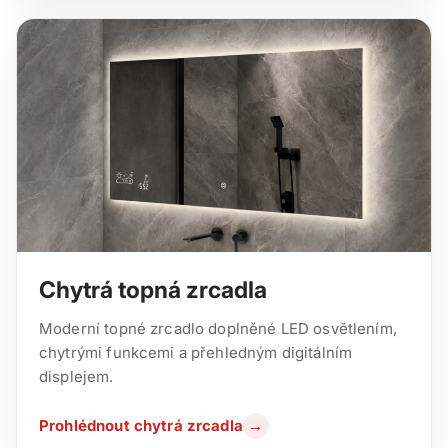
Chytrá topná zrcadla
Moderní topné zrcadlo doplněné LED osvětlením,
chytrými funkcemi a přehledným digitálním
displejem.
Prohlédnout chytrá zrcadla
→