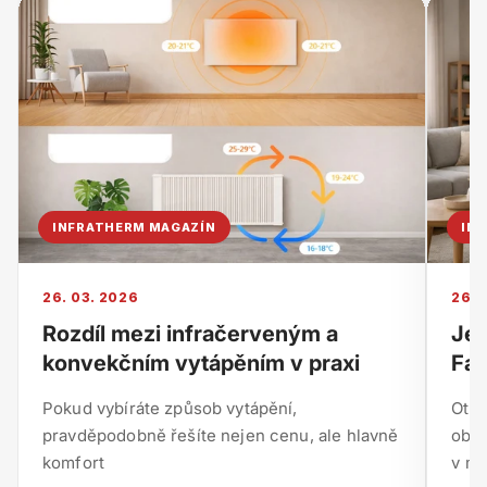
INFRATHERM MAGAZÍN
IN
26. 03. 2026
26. 
Rozdíl mezi infračerveným a
Je 
konvekčním vytápěním v praxi
Fak
Pokud vybíráte způsob vytápění,
Otáz
pravděpodobně řešíte nejen cenu, ale hlavně
obje
komfort
v mn