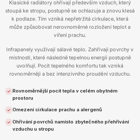
Klasické radiátory ohřívají především vzduch, který
stoupá ke stropu, postupně se ochlazuje a znovu klesá
k podlaze. Tím vzniká nepřetržitá cirkulace, která
může způsobovat nerovnoměrné rozložení teplot a
víření prachu.
Infrapanely využívají sálavé teplo. Zahřívají povrchy v
místnosti, které následně tepelnou energii postupně
uvolňují. Pocit tepelného komfortu tak vzniká
rovnoměrněji a bez intenzivního proudění vzduchu.
Rovnoměrnější pocit tepla v celém obytném
✓
prostoru
Omezení cirkulace prachu a alergenů
✓
Ohřívání povrchů namísto zbytečného přehřívání
✓
vzduchu u stropu