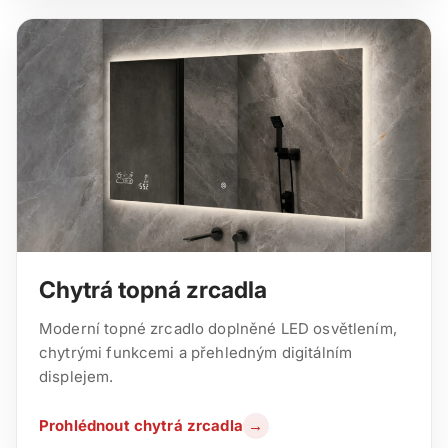
Chytrá topná zrcadla
Moderní topné zrcadlo doplněné LED osvětlením,
chytrými funkcemi a přehledným digitálním
displejem.
Prohlédnout chytrá zrcadla
→