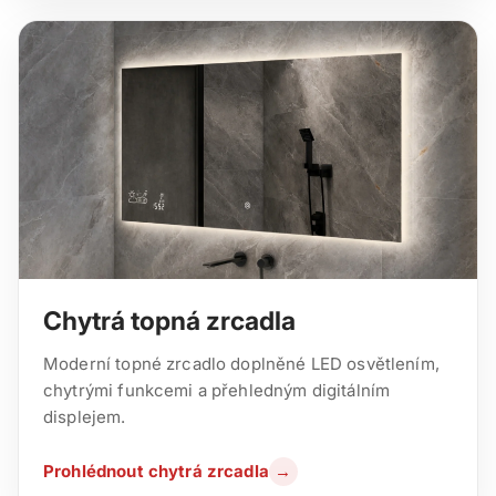
Chytrá topná zrcadla
Moderní topné zrcadlo doplněné LED osvětlením,
chytrými funkcemi a přehledným digitálním
displejem.
Prohlédnout chytrá zrcadla
→