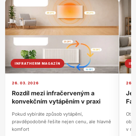
INFRATHERM MAGAZÍN
IN
26. 03. 2026
26. 
Rozdíl mezi infračerveným a
Je 
konvekčním vytápěním v praxi
Fak
Pokud vybíráte způsob vytápění,
Otáz
pravděpodobně řešíte nejen cenu, ale hlavně
obje
komfort
v mn