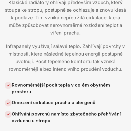
Klasické radiátory ohřívají především vzduch, který
stoupá ke stropu, postupně se ochlazuje a znovu klesá
k podlaze. Tím vzniká nepřetržitá cirkulace, která
může způsobovat nerovnoměrné rozložení teplot a
víření prachu.
Infrapanely využívají sálavé teplo. Zahřívají povrchy v
místnosti, které následně tepelnou energii postupně
uvolňují. Pocit tepelného komfortu tak vzniká
rovnoměrněji a bez intenzivního proudění vzduchu.
Rovnoměrnější pocit tepla v celém obytném
✓
prostoru
Omezení cirkulace prachu a alergenů
✓
Ohřívání povrchů namísto zbytečného přehřívání
✓
vzduchu u stropu