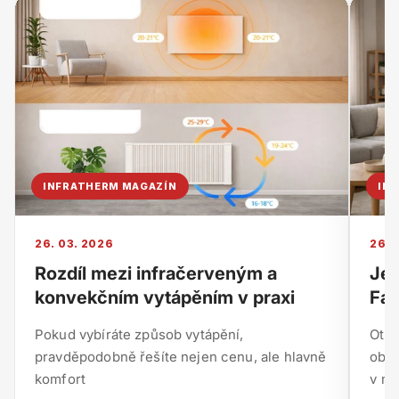
INFRATHERM MAGAZÍN
IN
26. 03. 2026
26. 
Rozdíl mezi infračerveným a
Je 
konvekčním vytápěním v praxi
Fak
Pokud vybíráte způsob vytápění,
Otáz
pravděpodobně řešíte nejen cenu, ale hlavně
obje
komfort
v mn