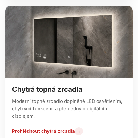
Chytrá topná zrcadla
Moderní topné zrcadlo doplněné LED osvětlením,
chytrými funkcemi a přehledným digitálním
displejem.
Prohlédnout chytrá zrcadla
→