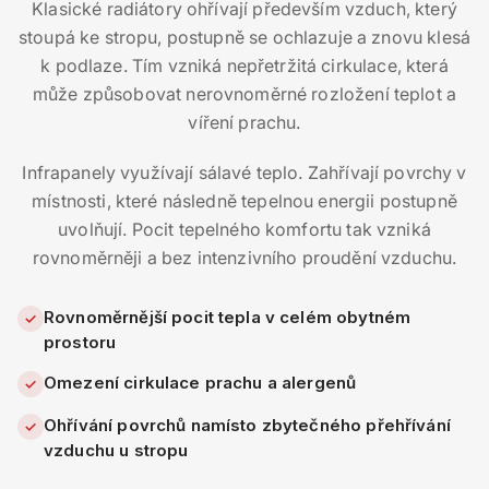
Klasické radiátory ohřívají především vzduch, který
stoupá ke stropu, postupně se ochlazuje a znovu klesá
k podlaze. Tím vzniká nepřetržitá cirkulace, která
může způsobovat nerovnoměrné rozložení teplot a
víření prachu.
Infrapanely využívají sálavé teplo. Zahřívají povrchy v
místnosti, které následně tepelnou energii postupně
uvolňují. Pocit tepelného komfortu tak vzniká
rovnoměrněji a bez intenzivního proudění vzduchu.
Rovnoměrnější pocit tepla v celém obytném
✓
prostoru
Omezení cirkulace prachu a alergenů
✓
Ohřívání povrchů namísto zbytečného přehřívání
✓
vzduchu u stropu