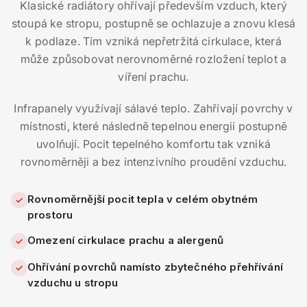
Klasické radiátory ohřívají především vzduch, který
stoupá ke stropu, postupně se ochlazuje a znovu klesá
k podlaze. Tím vzniká nepřetržitá cirkulace, která
může způsobovat nerovnoměrné rozložení teplot a
víření prachu.
Infrapanely využívají sálavé teplo. Zahřívají povrchy v
místnosti, které následně tepelnou energii postupně
uvolňují. Pocit tepelného komfortu tak vzniká
rovnoměrněji a bez intenzivního proudění vzduchu.
Rovnoměrnější pocit tepla v celém obytném
✓
prostoru
Omezení cirkulace prachu a alergenů
✓
Ohřívání povrchů namísto zbytečného přehřívání
✓
vzduchu u stropu