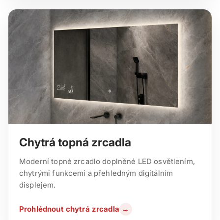
Chytrá topná zrcadla
Moderní topné zrcadlo doplněné LED osvětlením,
chytrými funkcemi a přehledným digitálním
displejem.
Prohlédnout chytrá zrcadla
→