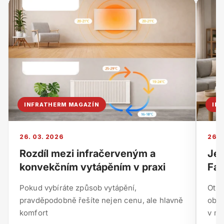
INFRATHERM MAGAZÍN
IN
26. 03. 2026
26. 
Rozdíl mezi infračerveným a
Je 
konvekčním vytápěním v praxi
Fak
Pokud vybíráte způsob vytápění,
Otáz
pravděpodobně řešíte nejen cenu, ale hlavně
obje
komfort
v mn