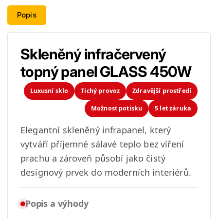
Výhřevnost
8
8
Popis
m2
m2
|
|
80x60
80x60
cm
Skleněný infračervený
cm
|
|
topný panel GLASS 450W
WiFi
WiFi
termostat
termostat
Luxusní sklo
Tichý provoz
Zdravější prostředí
Možnost potisku
5 let záruka
Elegantní skleněný infrapanel, který
vytváří příjemné sálavé teplo bez víření
prachu a zároveň působí jako čistý
designový prvek do moderních interiérů.
Popis a výhody