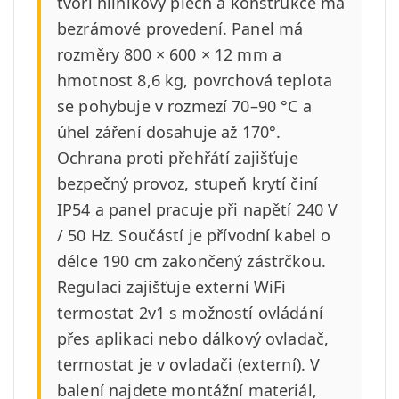
tvoří hliníkový plech a konstrukce má
bezrámové provedení. Panel má
rozměry 800 × 600 × 12 mm a
hmotnost 8,6 kg, povrchová teplota
se pohybuje v rozmezí 70–90 °C a
úhel záření dosahuje až 170°.
Ochrana proti přehřátí zajišťuje
bezpečný provoz, stupeň krytí činí
IP54 a panel pracuje při napětí 240 V
/ 50 Hz. Součástí je přívodní kabel o
délce 190 cm zakončený zástrčkou.
Regulaci zajišťuje externí WiFi
termostat 2v1 s možností ovládání
přes aplikaci nebo dálkový ovladač,
termostat je v ovladači (externí). V
balení najdete montážní materiál,