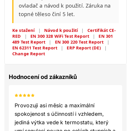
ovladač a návod k použití. Záruka na
topné těleso činí 5 let.
Ke stažení
|
Návod k použití
|
Certifikát CE-
RED
|
EN 300 328 WiFi Test Report
|
EN 301
489 Test Report
|
EN 300 220 Test Report
|
EN 62311 Test Report
|
ERP Report (DE)
|
Change Report
Hodnocení od zákazníků
Provozuji asi měsíc a maximální
spokojenost s účinností i vzhledem,
jediná výtka vede k termostatu, který
umí regulaci pouze po celých stupních a