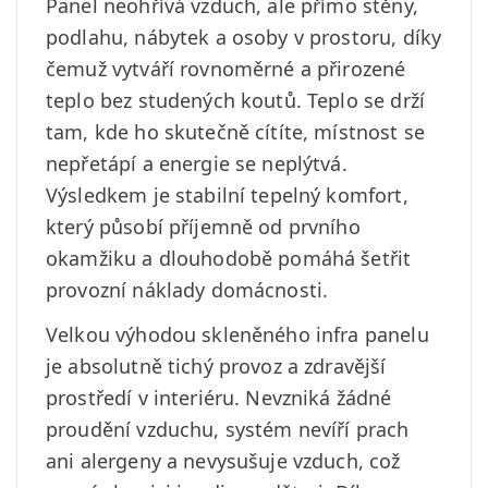
Panel neohřívá vzduch, ale přímo stěny,
podlahu, nábytek a osoby v prostoru, díky
čemuž vytváří rovnoměrné a přirozené
teplo bez studených koutů. Teplo se drží
tam, kde ho skutečně cítíte, místnost se
nepřetápí a energie se neplýtvá.
Výsledkem je stabilní tepelný komfort,
který působí příjemně od prvního
okamžiku a dlouhodobě pomáhá šetřit
provozní náklady domácnosti.
Velkou výhodou skleněného infra panelu
je absolutně tichý provoz a zdravější
prostředí v interiéru. Nevzniká žádné
proudění vzduchu, systém nevíří prach
ani alergeny a nevysušuje vzduch, což