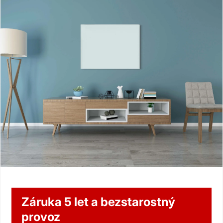
Záruka 5 let a bezstarostný
provoz