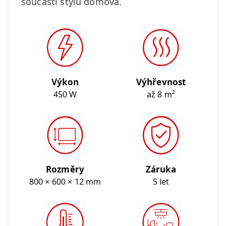
součástí stylu domova.
Výkon
Výhřevnost
450 W
až 8 m²
Rozměry
Záruka
800 × 600 × 12 mm
5 let